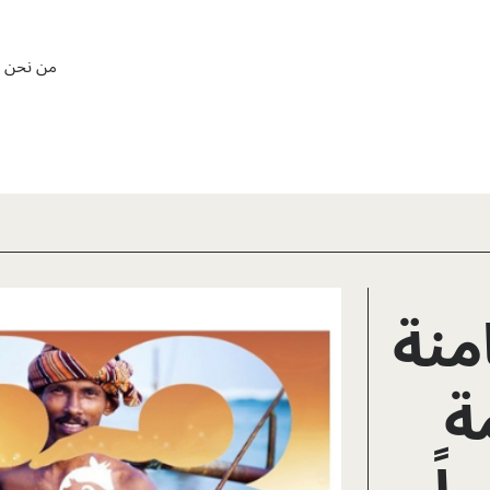
من نحن
امنة
ة