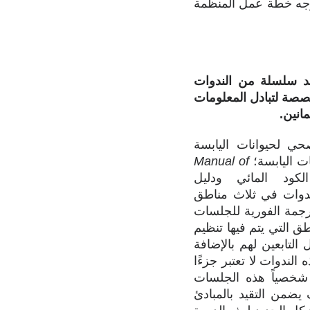
ستوجه خطة عمل المنظمة
عقد سلسلة من الندوات
 لإتاحة الفرصة للجان المتخصصة لتبادل المعلومات
انين.
Manual of
و3) الكود المائي ودليل
وات في ثلاث مناطق
جمة الفورية للجلسات
OI، والأكثر شيوعا في المناطق التي يتم فيها تنظيم
ات لمندوبي منظمة OIE وضباط الاتصال التابعين لهم بالإضافة
فاقيات مع منظمة OIE. وفي حين أن هذه الندوات لا تعتبر جزءًا
 شخصياً هذه الجلسات
يضمن التقيد بالمبادئ