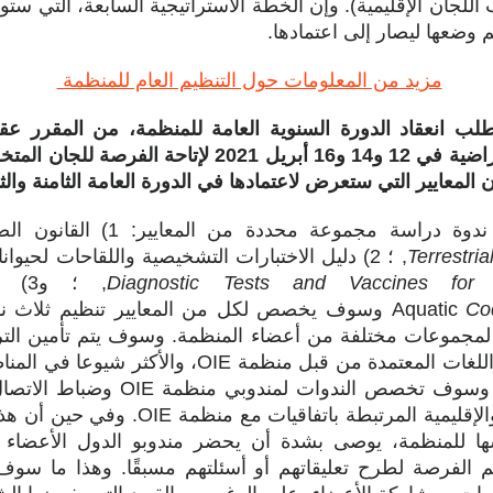
اللجان الإقليمية). وإن الخطة الاستراتيجية السابعة، التي 
 وضعها ليصار إلى اعتمادها.
مزيد من المعلومات حول التنظيم العام للمنظمة
 لطلب انعقاد الدورة السنوية العامة للمنظمة، من المقرر 
الإعلامية التمهيدية الافتراضية في 12 و14 و16 أبريل 2021
لمعايير التي ستعرض لاعتمادها في الدورة العامة الثامنة والثم
وعة محددة من المعايير: 1) القانون الصحي لحيوانات اليابسة
Terrestri
, ؛ 2) دليل الاختبارات التشخيصية واللقاحات لحيوانات اليابسة؛
Diagnostic Tests and Vaccines for T
, ؛ 
C
وسوف يخصص لكل من المعايير تنظيم ثلاث ند
 لمجموعات مختلفة من أعضاء المنظمة. وسوف يتم تأمين التر
بلغة واحدة أو أكثر من اللغات المعتمدة من قبل منظمة E
الندوات على الإنترنت. وسوف تخصص الندو
إلى المنظمات الدولية والإقليمية المرتبطة بات
ها للمنظمة، يوصى بشدة أن يحضر مندوبو الدول الأعضاء
م الفرصة لطرح تعليقاتهم أو أسئلتهم مسبقًا. وهذا ما سوف 