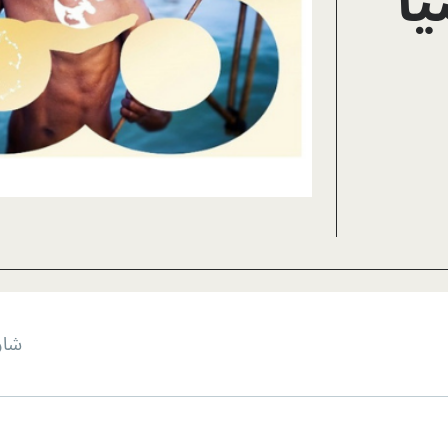
اً
شار